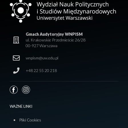
Gmach Audytoryjny WNPISM
ul. Krakowskie Przedmieście 26/28
00-927 Warszawa
wnpism@uw.edu.pl
+48 22 55 20 218
WAŻNE LINKI
Pliki Cookies