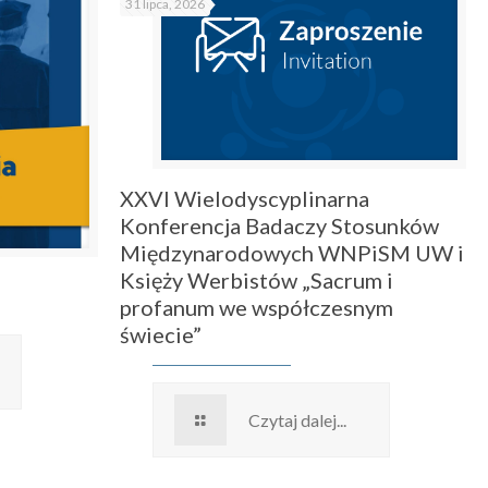
31 lipca, 2026
XXVI Wielodyscyplinarna
Konferencja Badaczy Stosunków
Międzynarodowych WNPiSM UW i
Księży Werbistów „Sacrum i
profanum we współczesnym
świecie”
Czytaj dalej...