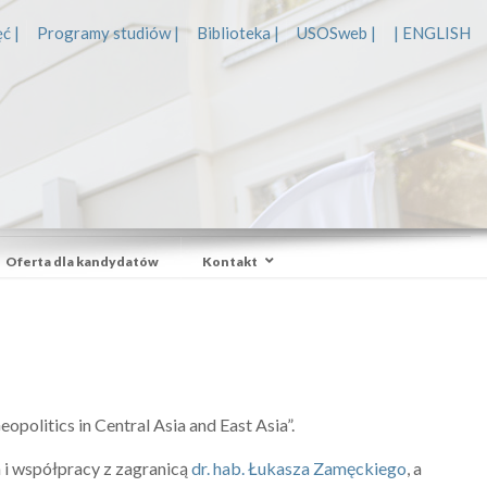
ć |
Programy studiów |
Biblioteka |
USOSweb |
| ENGLISH
Oferta dla kandydatów
Kontakt
litics in Central Asia and East Asia”.
 i współpracy z zagranicą
dr. hab. Łukasza Zamęckiego
, a