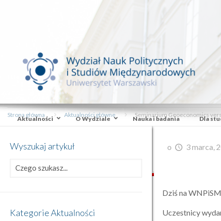
Strona główna
Aktualności główne
Seminarium Geoeconomics versus 
Aktualności
O Wydziale
Nauka i badania
Dla st
Wyszukaj artykuł
o
3 marca, 
Dziś na WNPiSM U
Kategorie Aktualności
Uczestnicy wydar