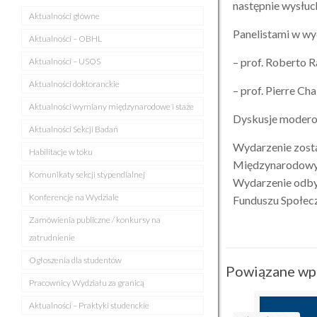
następnie wysłu
Aktualności główne
Panelistami w wy
Aktualności – OBHL
– prof. Roberto R
Aktualności – USOS
Aktualności doktoranckie
– prof. Pierre Ch
Aktualności wymiany międzynarodowe i staże
Dyskusje moder
Aktualności Sekcji Badań
Wydarzenie zosta
Habilitacje w toku
Międzynarodowy
Komunikaty sekcji stypendialnej
Wydarzenie odby
Konferencje na Wydziale
Funduszu Społec
Zamówienia publiczne / konkursy na
zatrudnienie
Ogłoszenia dla studentów
Powiązane wp
Pracownicy Wydziału za granicą
Aktualności – Praktyki studenckie