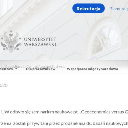
Rekrutacja
Plany zaję
Geopolitics in Central Asia and East Asia
udentów
Dla pracowników
Współpraca międzynarodowa
2020
W odbyło się seminarium naukowe pt. „Geoeconomics versus Geopo
zenia zostali przywitani przez prodziekana ds. badań naukowych