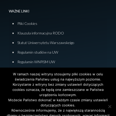
WAŻNE LINKI
Pliki Cookies
Klauzula informacyjna RODO
Statut Uniwersytetu Warszawskeigo
Regulamin studiów na UW
Regulamin WNPiSM UW
Zasady studiowania na WNPiSM
W ramach naszej witryny stosujemy pliki cookies w celu
świadczenia Państwu usług na najwyższym poziomie.
Deklaracja dostępności WNPiSM
Korzystanie z witryny bez zmiany ustawień dotyczących
cookies oznacza, że będą one zamieszczane w Państwa
urządzeniu końcowym.
Możecie Państwo dokonać w każdym czasie zmiany ustawień
dotyczących cookies.
© 2026 Wydział Nauk Politycznych i Studiów
Równocześnie informujemy, że z największą starannością
Międzynarodowych. Uniwersytet Warszawski. All Rights
dbamy o bezpieczeństwo danych osobowych, więcej informacji
Reserved. Projekt i realizacja strony
Agencja
InterAktywni