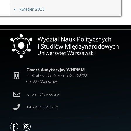
kwiecień 2013
Gmach Audytoryjny WNPISM
ul. Krakowskie Przedmieście 26/28
00-927 Warszawa
wnpism@uw.edu.pl
+48 22 55 20 218