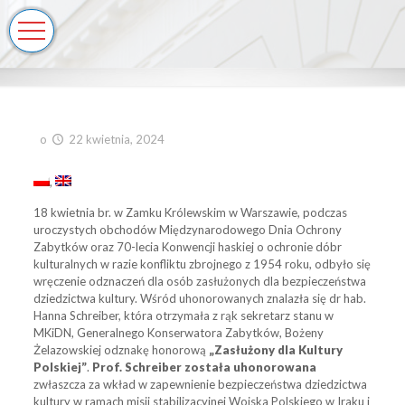
o
22 kwietnia, 2024
18 kwietnia br. w Zamku Królewskim w Warszawie, podczas
uroczystych obchodów Międzynarodowego Dnia Ochrony
Zabytków oraz 70-lecia Konwencji haskiej o ochronie dóbr
kulturalnych w razie konfliktu zbrojnego z 1954 roku, odbyło się
wręczenie odznaczeń dla osób zasłużonych dla bezpieczeństwa
dziedzictwa kultury. Wśród uhonorowanych znalazła się dr hab.
Hanna Schreiber, która otrzymała z rąk sekretarz stanu w
MKiDN, Generalnego Konserwatora Zabytków, Bożeny
Żelazowskiej odznakę honorową
„Zasłużony dla Kultury
Polskiej”
.
Prof. Schreiber została uhonorowana
zwłaszcza za wkład w zapewnienie bezpieczeństwa dziedzictwa
kultury w ramach misji stabilizacyjnej Wojska Polskiego w Iraku i