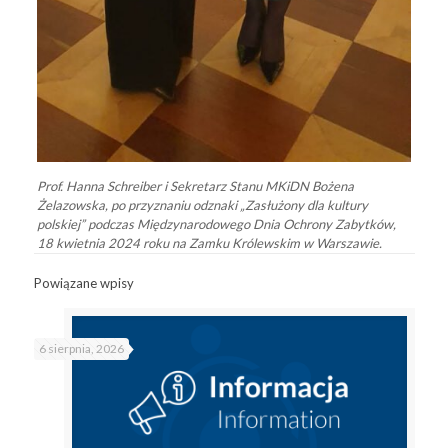
Prof. Hanna Schreiber i Sekretarz Stanu MKiDN Bożena
Żelazowska, po przyznaniu odznaki „Zasłużony dla kultury
polskiej” podczas Międzynarodowego Dnia Ochrony Zabytków,
18 kwietnia 2024 roku na Zamku Królewskim w Warszawie.
Powiązane wpisy
6 sierpnia, 2026