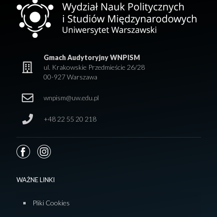
Gmach Audytoryjny WNPISM
ul. Krakowskie Przedmieście 26/28
00-927 Warszawa
wnpism@uw.edu.pl
+48 22 55 20 218
WAŻNE LINKI
Pliki Cookies