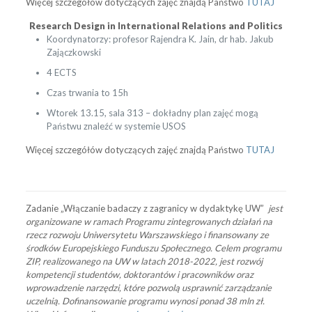
Więcej szczegółów dotyczących zajęć znajdą Państwo
TUTAJ
Research Design in International Relations and Politics
Koordynatorzy: profesor Rajendra K. Jain, dr hab. Jakub
Zajączkowski
4 ECTS
Czas trwania to 15h
Wtorek 13.15, sala 313 – dokładny plan zajęć mogą
Państwu znaleźć w systemie USOS
Więcej szczegółów dotyczących zajęć znajdą Państwo
TUTAJ
Zadanie „Włączanie badaczy z zagranicy w dydaktykę UW”
jest
organizowane w ramach Programu zintegrowanych działań na
rzecz rozwoju Uniwersytetu Warszawskiego i finansowany ze
środków Europejskiego Funduszu Społecznego. Celem programu
ZIP, realizowanego na UW w latach 2018-2022, jest rozwój
kompetencji studentów, doktorantów i pracowników oraz
wprowadzenie narzędzi, które pozwolą usprawnić zarządzanie
uczelnią. Dofinansowanie programu wynosi
ponad 38 mln zł.