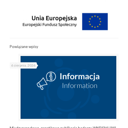
Powiązane wpisy
6 sierpnia, 2026
Międzynarodowa, prestiżowa publikacja badaczy WNPiSM UW!