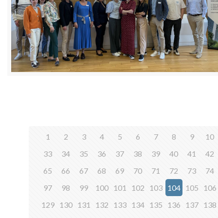
1
2
3
4
5
6
7
8
9
10
33
34
35
36
37
38
39
40
41
42
65
66
67
68
69
70
71
72
73
74
97
98
99
100
101
102
103
104
105
106
129
130
131
132
133
134
135
136
137
138