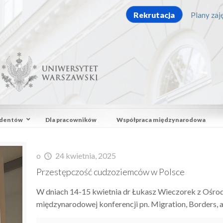
Rekrutacja
Plany zaję
udentów
Dla pracowników
Współpraca międzynarodowa
o
24 kwietnia, 2025
Przestępczość cudzoziemców w Polsce
W dniach 14-15 kwietnia dr Łukasz Wieczorek z Oś
międzynarodowej konferencji pn. Migration, Borders, a