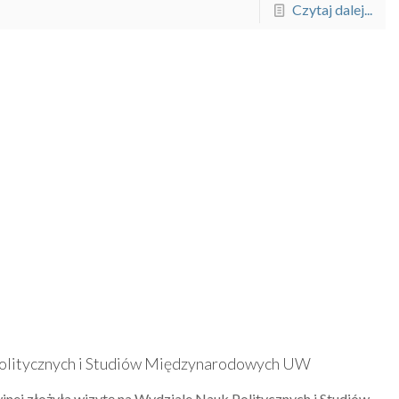
Czytaj dalej...
Politycznych i Studiów Międzynarodowych UW
inei złożyła wizytę na Wydziale Nauk Politycznych i Studiów