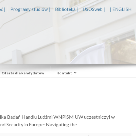
ć |
Programy studiów |
Biblioteka |
USOSweb |
| ENGLISH
Oferta dla kandydatów
Kontakt
rodka Badań Handlu Ludźmi WNPiSM UW uczestniczył w
nd Security in Europe: Navigating the