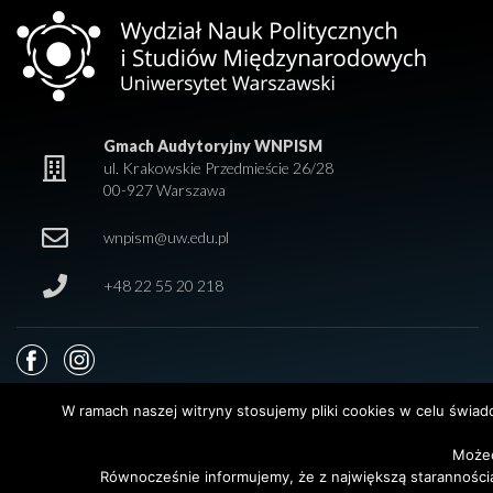
Gmach Audytoryjny WNPISM
ul. Krakowskie Przedmieście 26/28
00-927 Warszawa
wnpism@uw.edu.pl
+48 22 55 20 218
W ramach naszej witryny stosujemy pliki cookies w celu świa
Możec
© 2026 Wydział Nauk Politycznych i Studiów Międzynarodowych. Uniwersy
Równocześnie informujemy, że z największą staranności