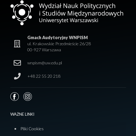
Gmach Audytoryjny WNPISM
ul. Krakowskie Przedmieście 26/28
00-927 Warszawa
wnpism@uw.edu.pl
+48 22 55 20 218
WAŻNE LINKI
Pliki Cookies