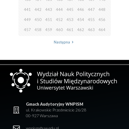
441
442
443
444
445
446
447
448
449
450
451
452
453
454
455
456
457
458
459
460
461
462
463
464
Następna
Gmach Audytoryjny WNPISM
ul. Krakowskie Przedmieście 26/28
00-927 Warszawa
wnpism@uw.edu.pl