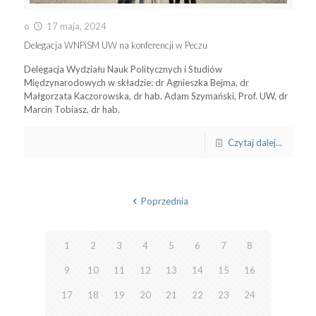
o
17 maja, 2024
Delegacja WNPiSM UW na konferencji w Peczu
Delegacja Wydziału Nauk Politycznych i Studiów
Międzynarodowych w składzie: dr Agnieszka Bejma, dr
Małgorzata Kaczorowska, dr hab. Adam Szymański, Prof. UW, dr
Marcin Tobiasz, dr hab.
Czytaj dalej...
Poprzednia
1
2
3
4
5
6
7
8
9
10
11
12
13
14
15
16
17
18
19
20
21
22
23
24