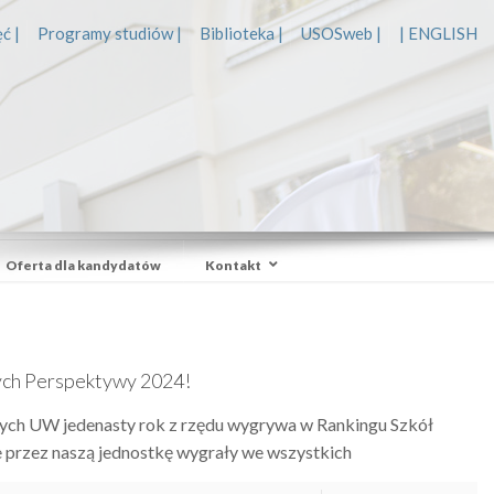
ć |
Programy studiów |
Biblioteka |
USOSweb |
| ENGLISH
Oferta dla kandydatów
Kontakt
ch Perspektywy 2024!
ych UW jedenasty rok z rzędu wygrywa w Rankingu Szkół
przez naszą jednostkę wygrały we wszystkich