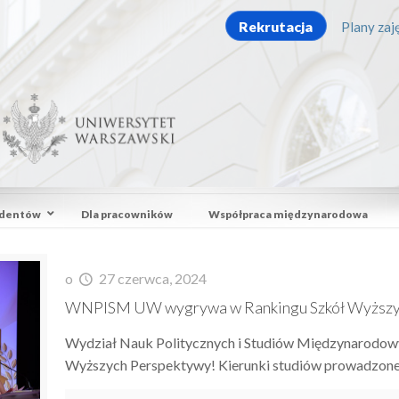
Rekrutacja
Plany zaję
udentów
Dla pracowników
Współpraca międzynarodowa
o
27 czerwca, 2024
WNPISM UW wygrywa w Rankingu Szkół Wyższy
Wydział Nauk Politycznych i Studiów Międzynarodow
Wyższych Perspektywy! Kierunki studiów prowadzone 