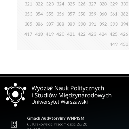
321
322
323
324
325
326
327
328
329
330
353
354
355
356
357
358
359
360
361
362
385
386
387
388
389
390
391
392
393
394
417
418
419
420
421
422
423
424
425
426
449
450
Gmach Audytoryjny WNPISM
ul. Krakowskie Przedmieście 26/28