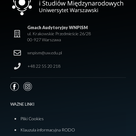
Gmach Audytoryjny WNPISM
ul. Krakowskie Przedmieście 26/28
00-927 Warszawa
wnpism@uw.edu.pl
+48 22 55 20 218
WAŻNE LINKI
Pliki Cookies
Klauzula informacyjna RODO