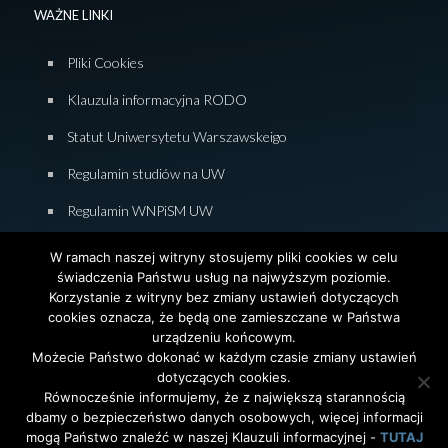
WAŻNE LINKI
Pliki Cookies
Klauzula informacyjna RODO
Statut Uniwersytetu Warszawskeigo
Regulamin studiów na UW
Regulamin WNPiSM UW
Zasady studiowania na WNPiSM
W ramach naszej witryny stosujemy pliki cookies w celu
świadczenia Państwu usług na najwyższym poziomie.
Deklaracja dostępności WNPiSM
Korzystanie z witryny bez zmiany ustawień dotyczących
cookies oznacza, że będą one zamieszczane w Państwa
urządzeniu końcowym.
Możecie Państwo dokonać w każdym czasie zmiany ustawień
dotyczących cookies.
© 2026 Wydział Nauk Politycznych i Studiów
Równocześnie informujemy, że z największą starannością
Międzynarodowych. Uniwersytet Warszawski. All Rights
dbamy o bezpieczeństwo danych osobowych, więcej informacji
Reserved. Projekt i realizacja strony
Agencja
InterAktywni
mogą Państwo znaleźć w naszej Klauzuli informacyjnej -
TUTAJ