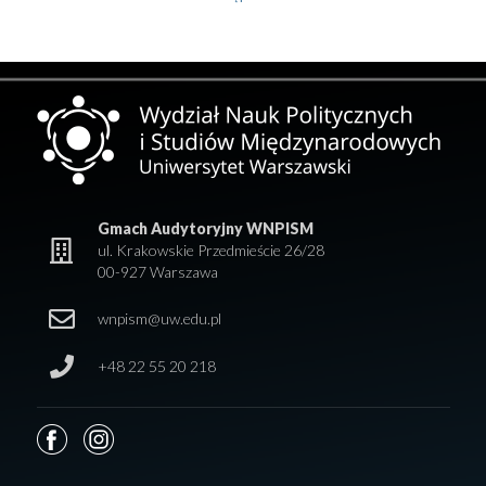
Gmach Audytoryjny WNPISM
ul. Krakowskie Przedmieście 26/28
00-927 Warszawa
wnpism@uw.edu.pl
+48 22 55 20 218