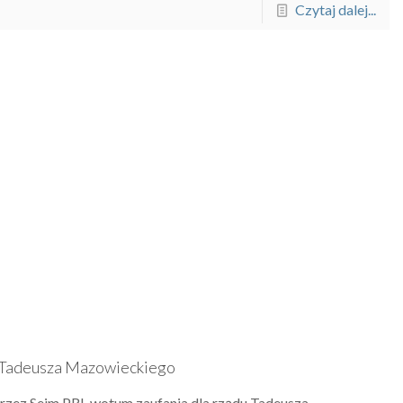
Czytaj dalej...
u Tadeusza Mazowieckiego
 przez Sejm PRL wotum zaufania dla rządu Tadeusza