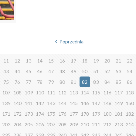
Poprzednia
11
12
13
14
15
16
17
18
19
20
21
22
43
44
45
46
47
48
49
50
51
52
53
54
75
76
77
78
79
80
81
82
83
84
85
86
107
108
109
110
111
112
113
114
115
116
117
118
139
140
141
142
143
144
145
146
147
148
149
150
171
172
173
174
175
176
177
178
179
180
181
182
203
204
205
206
207
208
209
210
211
212
213
214
235
236
237
238
239
240
241
242
243
244
245
246