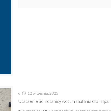
o
12 września, 2025
Uczczenie 36. rocznicy wotum zaufania dla rząd
12 września 2025 r. przypadła 36. rocznica udzielenia