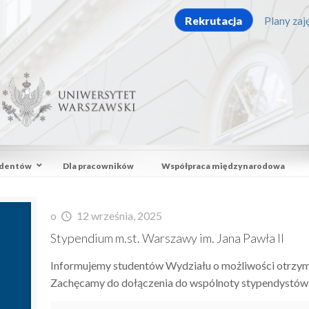
Rekrutacja
Plany zaję
udentów
Dla pracowników
Współpraca międzynarodowa
o
12 września, 2025
Stypendium m.st. Warszawy im. Jana Pawła II
Informujemy studentów Wydziału o możliwości otrzym
Zachęcamy do dołączenia do wspólnoty stypendystów m