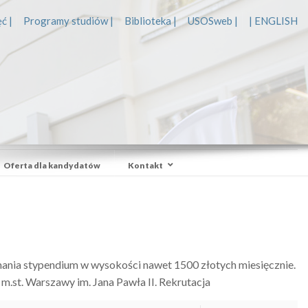
ć |
Programy studiów |
Biblioteka |
USOSweb |
| ENGLISH
Oferta dla kandydatów
Kontakt
ania stypendium w wysokości nawet 1500 złotych miesięcznie.
.st. Warszawy im. Jana Pawła II. Rekrutacja