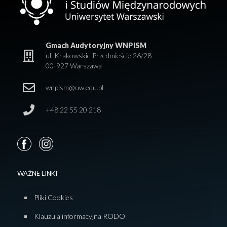
Gmach Audytoryjny WNPISM
ul. Krakowskie Przedmieście 26/28
00-927 Warszawa
wnpism@uw.edu.pl
+48 22 55 20 218
WAŻNE LINKI
Pliki Cookies
Klauzula informacyjna RODO