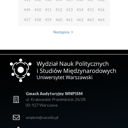
449
450
451
452
453
454
455
456
457
458
459
460
461
462
463
464
Następna
Gmach Audytoryjny WNPISM
ul. Krakowskie Przedmieście 26/28
00-927 Warszawa
wnpism@uw.edu.pl