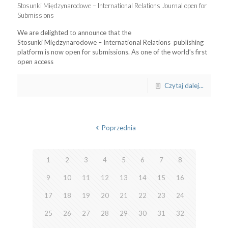
Stosunki Międzynarodowe – International Relations Journal open for
Submissions
We are delighted to announce that the
Stosunki Międzynarodowe – International Relations publishing
platform is now open for submissions. As one of the world’s first
open access
Czytaj dalej...
Poprzednia
1
2
3
4
5
6
7
8
9
10
11
12
13
14
15
16
17
18
19
20
21
22
23
24
25
26
27
28
29
30
31
32