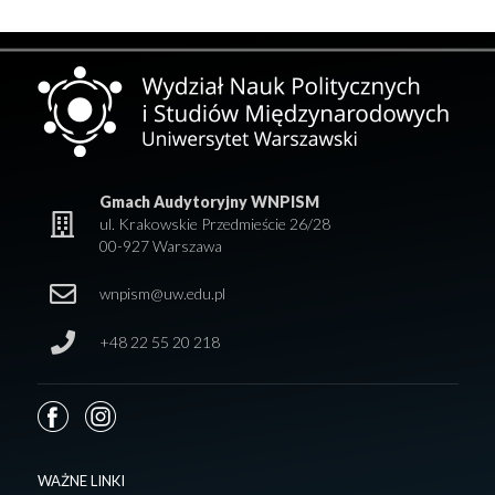
Gmach Audytoryjny WNPISM
ul. Krakowskie Przedmieście 26/28
00-927 Warszawa
wnpism@uw.edu.pl
+48 22 55 20 218
WAŻNE LINKI