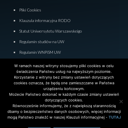
Pliki Cookies
Klauzula informacyjna RODO
Statut Uniwersytetu Warszawskeigo
Regulamin studiów na UW
Regulamin WNPiSM UW
Zasady studiowania na WNPiSM
W ramach naszej witryny stosujemy pliki cookies w celu
świadczenia Państwu usług na najwyższym poziomie.
Deklaracja dostępności WNPiSM
Korzystanie z witryny bez zmiany ustawień dotyczących
cookies oznacza, że będą one zamieszczane w Państwa
urządzeniu końcowym.
Możecie Państwo dokonać w każdym czasie zmiany ustawień
dotyczących cookies.
© 2026 Wydział Nauk Politycznych i Studiów
Równocześnie informujemy, że z największą starannością
Międzynarodowych. Uniwersytet Warszawski. All Rights
dbamy o bezpieczeństwo danych osobowych, więcej informacji
Reserved. Projekt i realizacja strony
Agencja
InterAktywni
mogą Państwo znaleźć w naszej Klauzuli informacyjnej -
TUTAJ