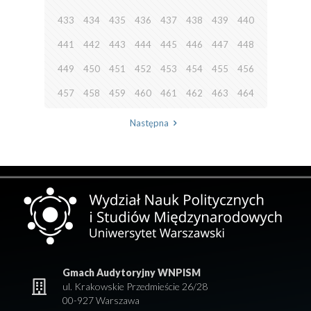
433
434
435
436
437
438
439
440
441
442
443
444
445
446
447
448
449
450
451
452
453
454
455
456
457
458
459
460
461
462
463
464
Następna
Gmach Audytoryjny WNPISM
ul. Krakowskie Przedmieście 26/28
00-927 Warszawa