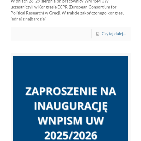
W dniach 26-29 sierpnia br. pracownicy WNPiSM UW
uczestniczyli w Kongresie ECPR (European Consortium for
Political Research) w Grecji. W trakcie zakończonego kongresu
jednej z najbardziej
Czytaj dalej...