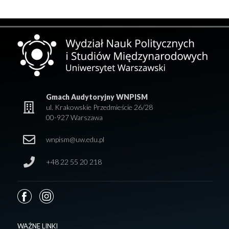
Gmach Audytoryjny WNPISM
ul. Krakowskie Przedmieście 26/28
00-927 Warszawa
wnpism@uw.edu.pl
+48 22 55 20 218
WAŻNE LINKI