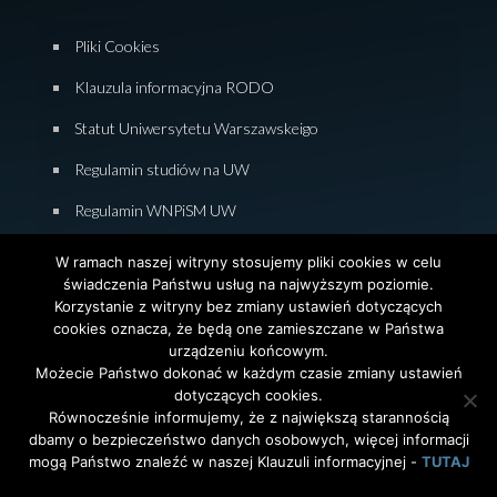
Pliki Cookies
Klauzula informacyjna RODO
Statut Uniwersytetu Warszawskeigo
Regulamin studiów na UW
Regulamin WNPiSM UW
Zasady studiowania na WNPiSM
W ramach naszej witryny stosujemy pliki cookies w celu
świadczenia Państwu usług na najwyższym poziomie.
Deklaracja dostępności WNPiSM
Korzystanie z witryny bez zmiany ustawień dotyczących
cookies oznacza, że będą one zamieszczane w Państwa
urządzeniu końcowym.
Możecie Państwo dokonać w każdym czasie zmiany ustawień
dotyczących cookies.
© 2026 Wydział Nauk Politycznych i Studiów
Równocześnie informujemy, że z największą starannością
Międzynarodowych. Uniwersytet Warszawski. All Rights
dbamy o bezpieczeństwo danych osobowych, więcej informacji
Reserved. Projekt i realizacja strony
Agencja
InterAktywni
mogą Państwo znaleźć w naszej Klauzuli informacyjnej -
TUTAJ