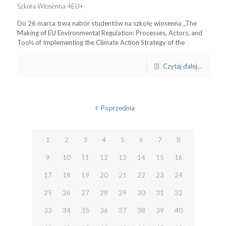
Szkoła Wiosenna 4EU+
Do 26 marca trwa nabór studentów na szkołę wiosenną „The
Making of EU Environmental Regulation: Processes, Actors, and
Tools of Implementing the Climate Action Strategy of the
Czytaj dalej...
Poprzednia
1
2
3
4
5
6
7
8
9
10
11
12
13
14
15
16
17
18
19
20
21
22
23
24
25
26
27
28
29
30
31
32
33
34
35
36
37
38
39
40