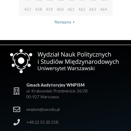
457
458
459
460
461
462
463
464
Następna
Gmach Audytoryjny WNPISM
ul. Krakowskie Przedmieście 26/28
00-927 Warszawa
wnpism@uw.edu.pl
+48 22 55 20 218