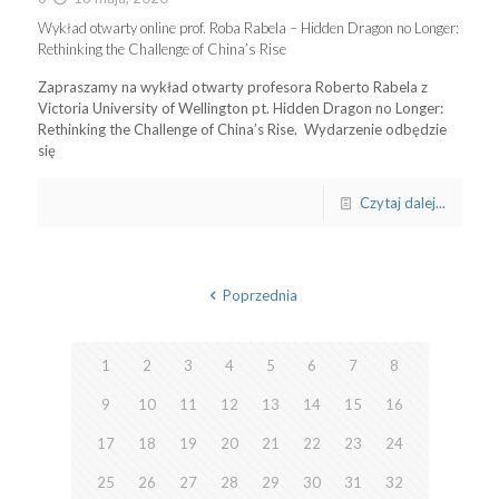
Wykład otwarty online prof. Roba Rabela – Hidden Dragon no Longer:
Rethinking the Challenge of China’s Rise
Zapraszamy na wykład otwarty profesora Roberto Rabela z
Victoria University of Wellington pt. Hidden Dragon no Longer:
Rethinking the Challenge of China’s Rise. Wydarzenie odbędzie
się
Czytaj dalej...
Poprzednia
1
2
3
4
5
6
7
8
9
10
11
12
13
14
15
16
17
18
19
20
21
22
23
24
25
26
27
28
29
30
31
32