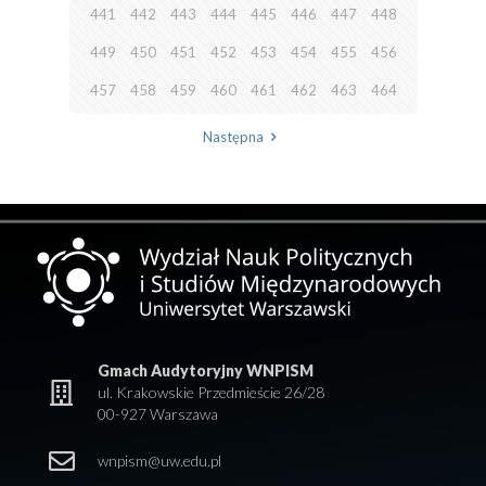
441
442
443
444
445
446
447
448
449
450
451
452
453
454
455
456
457
458
459
460
461
462
463
464
Następna
Gmach Audytoryjny WNPISM
ul. Krakowskie Przedmieście 26/28
00-927 Warszawa
wnpism@uw.edu.pl