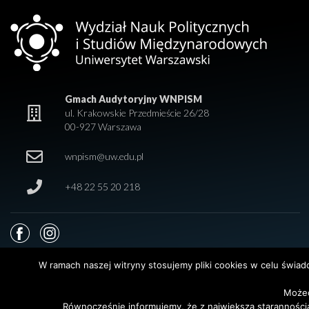
Gmach Audytoryjny WNPISM
ul. Krakowskie Przedmieście 26/28
00-927 Warszawa
wnpism@uw.edu.pl
+48 22 55 20 218
W ramach naszej witryny stosujemy pliki cookies w celu świa
Możec
© 2026 Wydział Nauk Politycznych i Studiów Międzynarodowych. Uniwersy
Równocześnie informujemy, że z największą staranności