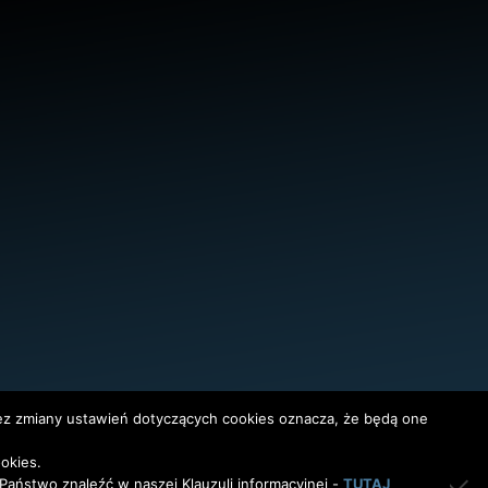
bez zmiany ustawień dotyczących cookies oznacza, że będą one
okies.
InterAktywni
aństwo znaleźć w naszej Klauzuli informacyjnej -
TUTAJ