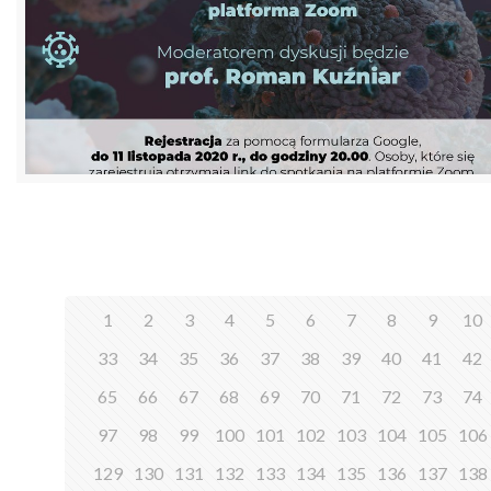
1
2
3
4
5
6
7
8
9
10
33
34
35
36
37
38
39
40
41
42
65
66
67
68
69
70
71
72
73
74
97
98
99
100
101
102
103
104
105
106
129
130
131
132
133
134
135
136
137
138