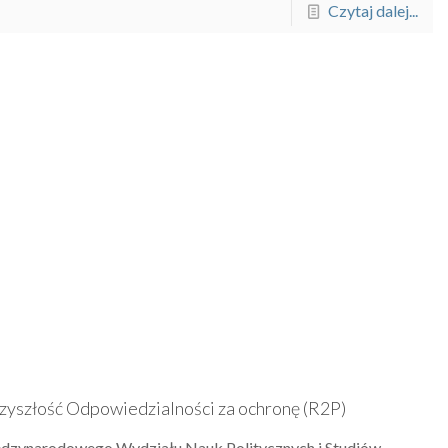
Czytaj dalej...
zyszłość Odpowiedzialności za ochronę (R2P)
ędzynarodowego Wydziału Nauk Politycznych i Studiów