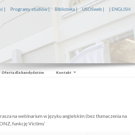
ć |
Programy studiów |
Biblioteka |
USOSweb |
| ENGLISH
Oferta dla kandydatów
Kontakt
sza na webinarium w języku angielskim (bez tłumaczenia na
a ONZ, funkcję Victims‘