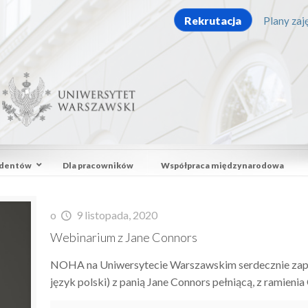
Rekrutacja
Plany zaję
udentów
Dla pracowników
Współpraca międzynarodowa
o
9 listopada, 2020
Webinarium z Jane Connors
NOHA na Uniwersytecie Warszawskim serdecznie zapra
język polski) z panią Jane Connors pełniącą, z ramieni