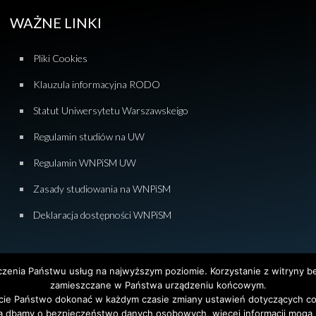
WAŻNE LINKI
Pliki Cookies
Klauzula informacyjna RODO
Statut Uniwersytetu Warszawskeigo
Regulamin studiów na UW
Regulamin WNPiSM UW
Zasady studiowania na WNPiSM
Deklaracja dostępności WNPiSM
dczenia Państwu usług na najwyższym poziomie. Korzystanie z witryny 
zamieszczane w Państwa urządzeniu końcowym.
ie Państwo dokonać w każdym czasie zmiany ustawień dotyczących co
tet Warszawski. All Rights Reserved. Projekt i realizacja strony
Agencja
ą dbamy o bezpieczeństwo danych osobowych, więcej informacji mogą P