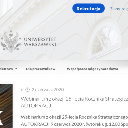
Rekrutacja
Plany zaję
udentów
Dla pracowników
Współpraca międzynarodowa
o
2 czerwca, 2020
Webinarium z okazji 25-lecia Rocznika Strat
AUTOKRACJI
Webinarium z okazji 25-lecia Rocznika Strategic
AUTOKRACJI 9 czerwca 2020 r. (wtorek), g. 12.00 Spot