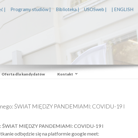
ć |
Programy studiów |
Biblioteka |
USOSweb |
| ENGLISH
Oferta dla kandydatów
Kontakt
egicznego: ŚWIAT MIĘDZY PANDEMIAMI: COVIDU-19 I
znego: ŚWIAT MIĘDZY PANDEMIAMI: COVIDU-19 I
kanie odbędzie się na platformie google meet: